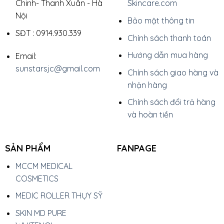
Chinh- Thanh Xuân - Hà
Skincare.com
Nội
Bảo mật thông tin
SĐT : 0914.930.339
Chính sách thanh toán
Hướng dẫn mua hàng
Email:
sunstarsjc@gmail.com
Chính sách giao hàng và
nhận hàng
Chính sách đổi trả hàng
và hoàn tiền
SẢN PHẨM
FANPAGE
MCCM MEDICAL
COSMETICS
MEDIC ROLLER THỤY SỸ
SKIN MD PURE