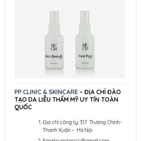
PP CLINIC & SKINCARE
– ĐỊA CHỈ ĐÀO
TẠO DA LIỄU THẨM MỸ UY TÍN TOÀN
QUỐC
Địa chỉ công ty: 317 Trường Chinh-
Thanh Xuân – Hà Nội
Email:sunstarsjc@gmail.com