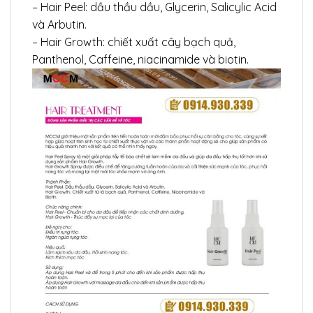
– Hair Peel: dầu thầu dầu, Glycerin, Salicylic Acid
và Arbutin.
– Hair Growth: chiết xuất cây bạch quả,
Panthenol, Caffeine, niacinamide và biotin.