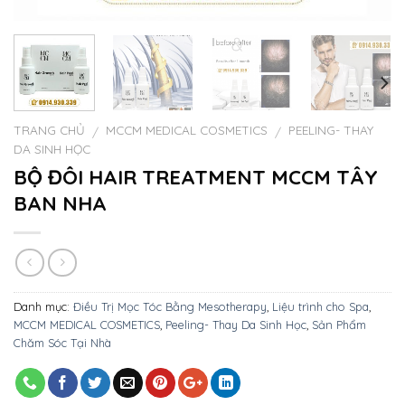
TRANG CHỦ
MCCM MEDICAL COSMETICS
PEELING- THAY
/
/
DA SINH HỌC
BỘ ĐÔI HAIR TREATMENT MCCM TÂY
BAN NHA
Danh mục:
Điều Trị Mọc Tóc Bằng Mesotherapy
,
Liệu trình cho Spa
,
MCCM MEDICAL COSMETICS
,
Peeling- Thay Da Sinh Học
,
Sản Phẩm
Chăm Sóc Tại Nhà