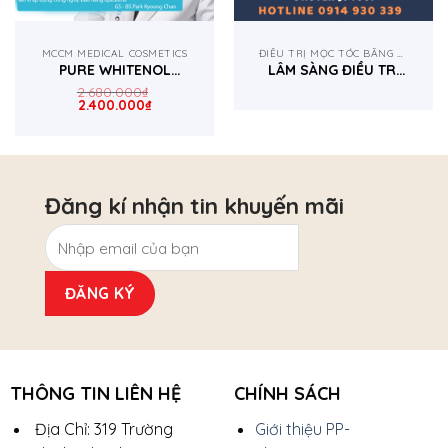
MCCM MEDICAL COSMETICS
ĐIỀU TRỊ MỌC TÓC BẰNG MESOTHERAPY
PURE WHITENOL
LÂM SÀNG ĐIỀU TRỊ
SERUM ĐẶC TRỊ NÁM
MỌC TÓC CHO CHỊ
2.680.000
₫
2.400.000
₫
HUYỀN 30 TUỔI
Đăng kí nhận tin khuyến mãi
THÔNG TIN LIÊN HỆ
CHÍNH SÁCH
Địa Chỉ: 319 Trường
Giới thiệu PP-