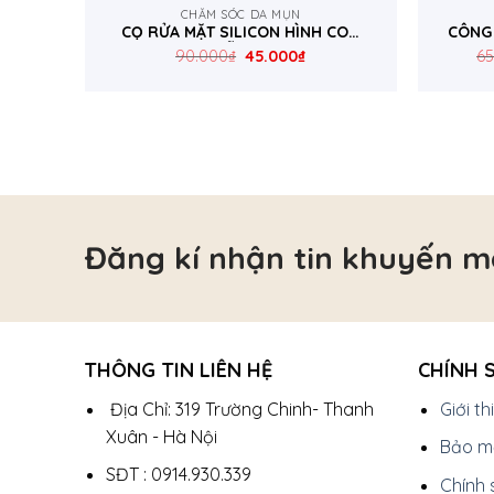
CHĂM SÓC DA MỤN
CỌ RỬA MẶT SILICON HÌNH CON
CÔNG 
MỰC DỄ THƯƠNG
90.000
₫
45.000
₫
65
Đăng kí nhận tin khuyến m
THÔNG TIN LIÊN HỆ
CHÍNH 
Địa Chỉ: 319 Trường Chinh- Thanh
Giới t
Xuân - Hà Nội
Bảo mậ
SĐT : 0914.930.339
Chính 