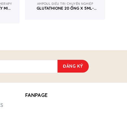
THERAPY
AMPOUL ĐIỀU TRỊ CHUYÊN NGHIỆP
Y MI
GLUTATHIONE 20 ỐNG X 5ML-
MCCM TÂY BAN NHA
FANPAGE
CS