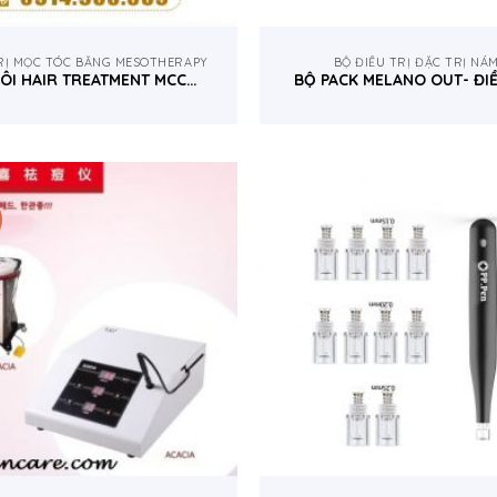
RỊ MỌC TÓC BẰNG MESOTHERAPY
BỘ ĐIỀU TRỊ ĐẶC TRỊ NÁ
ÔI HAIR TREATMENT MCCM
BỘ PACK MELANO OUT- ĐIỀ
TÂY BAN NHA
NÁM CHUYÊN NGHIỆP