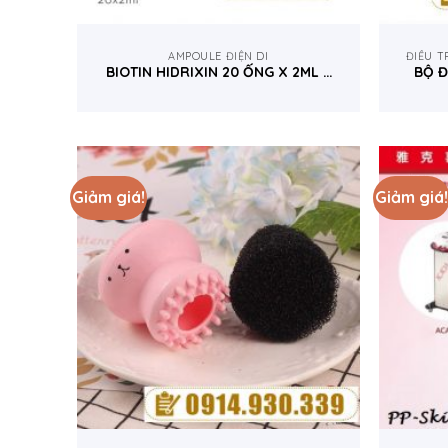
AMPOULE ĐIỆN DI
ĐIỀU T
BIOTIN HIDRIXIN 20 ỐNG X 2ML –
BỘ Đ
MCCM TÂY BAN NHA
Giảm giá!
Giảm giá!