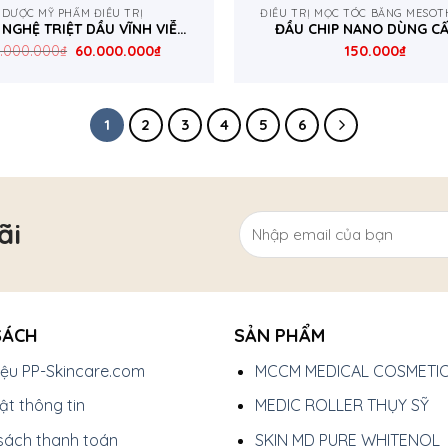
DƯỢC MỸ PHẨM ĐIỀU TRỊ
ĐIỀU TRỊ MỌC TÓC BẰNG MESO
NGHỆ TRIỆT DẦU VĨNH VIỄN
ĐẦU CHIP NANO DÙNG CẤ
ACACIA
SINH HỌC
.000.000
₫
60.000.000
₫
150.000
₫
1
2
3
4
5
6
ãi
SÁCH
SẢN PHẨM
hiệu PP-Skincare.com
MCCM MEDICAL COSMETI
t thông tin
MEDIC ROLLER THỤY SỸ
sách thanh toán
SKIN MD PURE WHITENOL