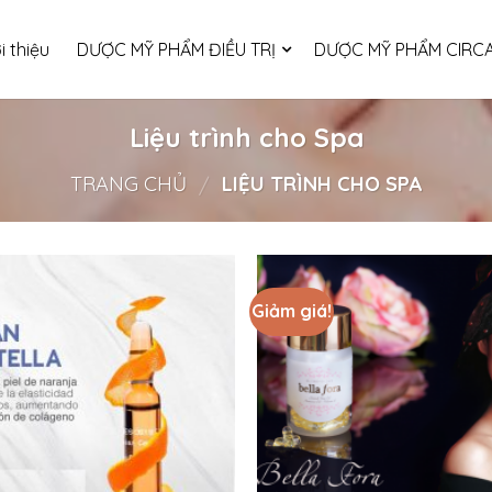
i thiệu
DƯỢC MỸ PHẨM ĐIỀU TRỊ
DƯỢC MỸ PHẨM CIRCA
Liệu trình cho Spa
TRANG CHỦ
LIỆU TRÌNH CHO SPA
/
Giảm giá!