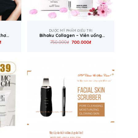
DƯỢC MỸ PHẨM ĐIỀU TRỊ
 thơm
Bihaku Collagen – Viên uống
làm trắng sáng da, đặc trị nám
₫
750.000
₫
700.000
₫