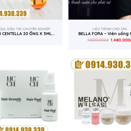
OUL ĐIỀU TRỊ CHUYÊN NGHIỆP
LIỆU TRÌNH CHO SPA
N CENTELLA 20 ỐNG X 5ML-
BELLA FORA – Viên uống
MCCM TÂY BAN NHA
cơ thể
1.600.000
₫
1.480.000