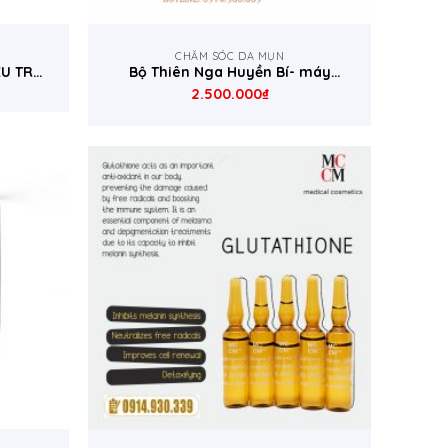
M
CHĂM SÓC DA MỤN
U TRỊ
Bộ Thiên Nga Huyền Bí- máy
làm đẹp da và tẩy da chết 3 in 1
2.500.000
₫
SKIN GYM ROCKLEAN