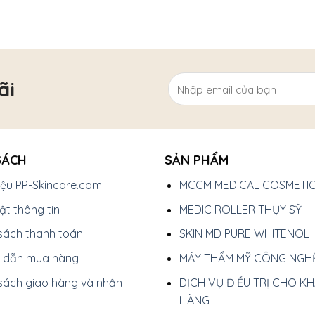
ãi
SÁCH
SẢN PHẨM
hiệu PP-Skincare.com
MCCM MEDICAL COSMETI
t thông tin
MEDIC ROLLER THỤY SỸ
sách thanh toán
SKIN MD PURE WHITENOL
 dẫn mua hàng
MÁY THẨM MỸ CÔNG NGH
sách giao hàng và nhận
DỊCH VỤ ĐIỀU TRỊ CHO K
HÀNG