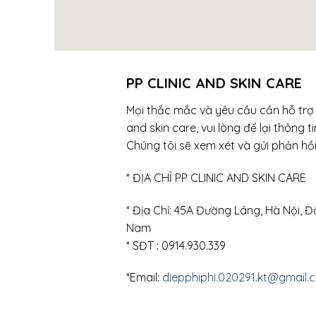
PP CLINIC AND SKIN CARE
Mọi thắc mắc và yêu cầu cần hỗ trợ t
and skin care, vui lòng để lại thông ti
Chúng tôi sẽ xem xét và gửi phản hồ
* ĐỊA CHỈ PP CLINIC AND SKIN CARE
* Địa Chỉ: 45A Đường Láng, Hà Nội, Đ
Nam
* SĐT : 0914.930.339
*Email:
diepphiphi.020291.kt@gmail.