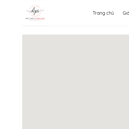
Skip
to
Trang chủ
Giớ
content