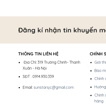
Đăng kí nhận tin khuyến m
THÔNG TIN LIÊN HỆ
CHÍNH 
Địa Chỉ: 319 Trường Chinh- Thanh
Giới t
Xuân - Hà Nội
Bảo mậ
SĐT : 0914.930.339
Chính 
Hướng
Email:
sunstarsjc@gmail.com
Chính 
hàng