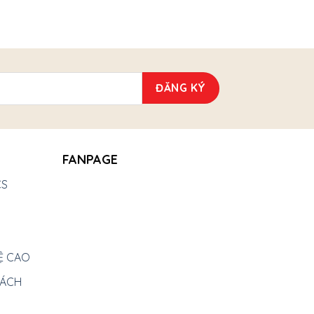
FANPAGE
CS
Ệ CAO
HÁCH