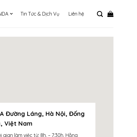
IDA
Tin Tức & Dịch Vụ
Liên hệ
A Đường Láng, Hà Nội, Đống
, Việt Nam
i gian làm việc từ: 8h. – 7:30h. Hằng