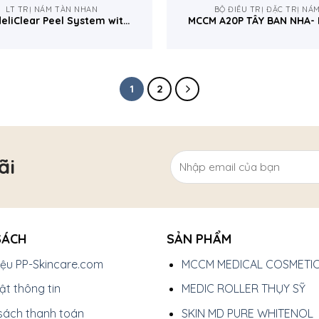
LT TRỊ NÁM TÀN NHAN
BỘ ĐIỀU TRỊ ĐẶC TRỊ NÁ
eliClear Peel System with
MCCM A20P TÂY BAN NHA-
Vitamin A
GLOW TOUCH PEEL
1
2
ãi
SÁCH
SẢN PHẨM
hiệu PP-Skincare.com
MCCM MEDICAL COSMETI
t thông tin
MEDIC ROLLER THỤY SỸ
sách thanh toán
SKIN MD PURE WHITENOL