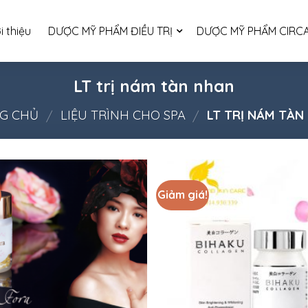
i thiệu
DƯỢC MỸ PHẨM ĐIỀU TRỊ
DƯỢC MỸ PHẨM CIRCA
LT trị nám tàn nhan
G CHỦ
LIỆU TRÌNH CHO SPA
LT TRỊ NÁM TÀN
/
/
Giảm giá!