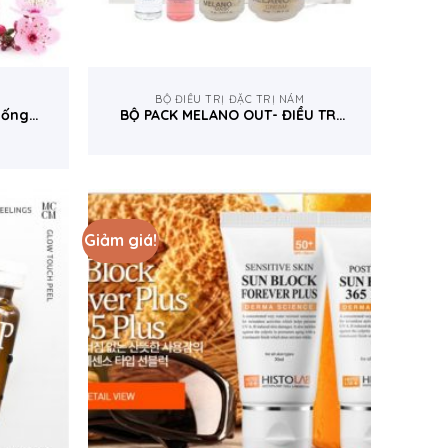
BỘ ĐIỀU TRỊ ĐẶC TRỊ NÁM
uống
BỘ PACK MELANO OUT- ĐIỀU TRỊ
rị nám
NÁM CHUYÊN NGHIỆP
Giảm giá!