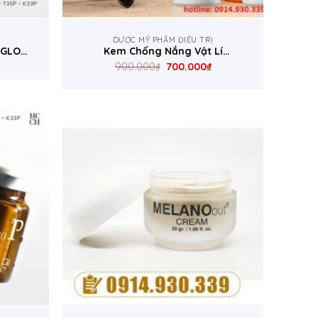
M
DƯỢC MỸ PHẨM ĐIỀU TRỊ
– GLOW
Kem Chống Nắng Vật Lí
SunBlock Foreverplus (Kem
900.000
₫
700.000
₫
chống nắng dành cho da nhạy
cảm)