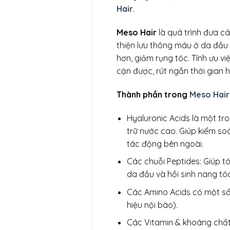
Hair
.
Meso Hair
là quá trình đưa cá
thiện lưu thông máu ở da đầu
hơn, giảm rụng tóc. Tính ưu vi
cận được, rút ngắn thời gian
Thành phần trong
Meso Hair
Hyaluronic Acids là một tr
trữ nước cao. Giúp kiểm so
tác động bên ngoài.
Các chuỗi Peptides: Giúp tó
da đầu và hồi sinh nang tó
Các Amino Acids có một số c
hiệu nội bào).
Các Vitamin & khoáng chất