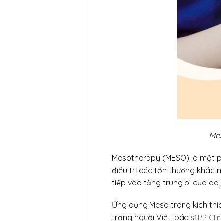
Mes
Mesotherapy (MESO) là một phư
điều trị các tổn thương khác
tiếp vào tầng trung bì của da,
Ứng dụng Meso trong kích thí
trạng người Việt, bác sĩ
PP Cli