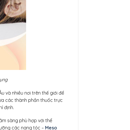
rụng
 và nhiều nơi trên thế giới để
đưa các thành phần thuốc trực
ỉ định.
lâm sàng phù hợp với thể
 dưỡng các nang tóc –
Meso