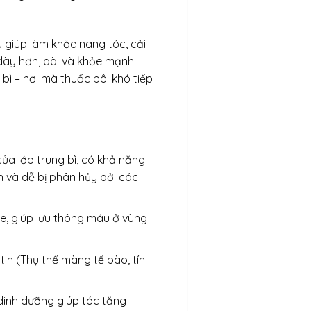
u giúp làm khỏe nang tóc, cải
 dày hơn, dài và khỏe mạnh
 bì – nơi mà thuốc bôi khó tiếp
ủa lớp trung bì, có khả năng
n và dễ bị phân hủy bởi các
ỏe, giúp lưu thông máu ở vùng
tin (Thụ thể màng tế bào, tín
dinh dưỡng giúp tóc tăng