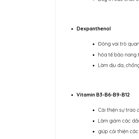
Dexpanthenol
Đóng vai trò qua
hóa tế bào nang 
Làm dịu da, chốn
Vitamin B3-B6-B9-B12
Cải thiện sự trao
Làm giảm các dấu
giúp cải thiện cá