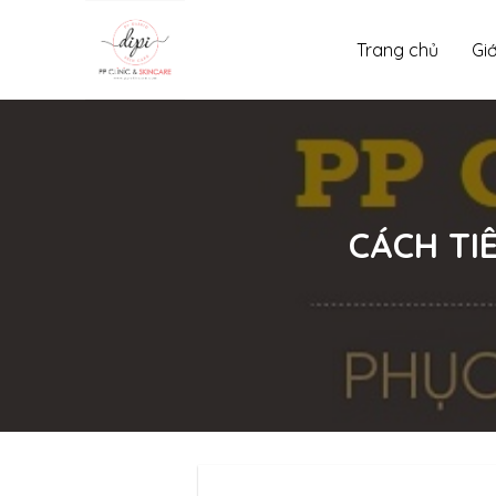
Skip
to
Trang chủ
Giớ
content
CÁCH TI