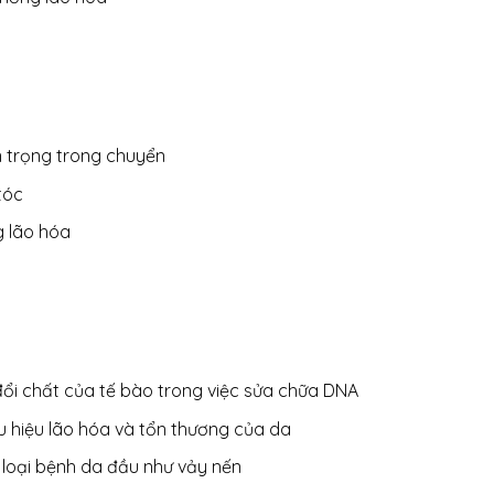
n trọng trong chuyển
tóc
g lão hóa
 đổi chất của tế bào trong việc sửa chữa DNA
 hiệu lão hóa và tổn thương của da
c loại bệnh da đầu như vảy nến