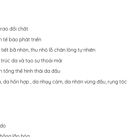
rao đổi chất
ch tế bào phát triển
 tiết bã nhờn, thu nhỏ lỗ chân lông tự nhiên
 trúc da và tạo sự thoải mái
h tổng thể hình thái da đầu
, da hồn hợp , da nhạy cảm, da nhờn vùng đầu, rụng tóc
 do
chống lão hóa