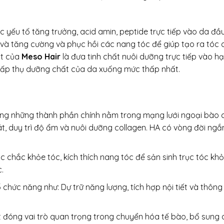
c yếu tố tăng trưởng, acid amin, peptide trực tiếp vào da đầ
 và tăng cường và phục hồi các nang tóc để giúp tạo ra tóc
ệt của
Meso Hair
là đưa tinh chất nuôi dưỡng trực tiếp vào hạ
 hấp thụ dưỡng chất của da xuống mức thấp nhất.
ong những thành phần chính nằm trong mạng lưới ngoại bào c
át, duy trì độ ẩm và nuôi dưỡng collagen. HA có vòng đời ngắ
c chắc khỏe tóc, kích thích nang tóc để sản sinh trục tóc kh
c.
hức năng như: Dự trữ năng lượng, tích hợp nội tiết và thông 
 đóng vai trò quan trọng trong chuyển hóa tế bào, bổ sung 