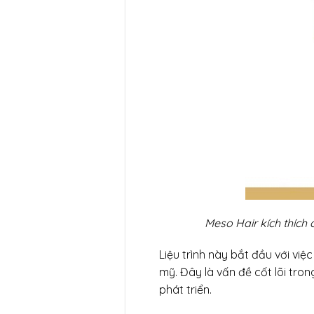
Meso Hair kích thích c
Liệu trình này bắt đầu với việ
mỹ. Đây là vấn đề cốt lõi tro
phát triển.