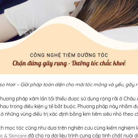
o Hair – Giải pháp toàn diện cho mái tóc mỏng và yếu, gãy 
ơng pháp xâm lấn tối thiểu được sử dụng rộng rãi ở Châu Âu
 nhau trong điều kiện y tế bắt buộc. Phương pháp này nhằm 
 ở những vùng điều trị xác định bằng kim tiêm siêu nhỏ theo ch
ch mọc tóc cũng như dựa trên nghiên cứu cùng kiểm nghiệm 
đã cho ra đời liệu trình cung cấp tinh chất nuôi
nic & Skincare