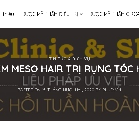
i thiệu
DƯỢC MỸ PHẨM ĐIỀU TRỊ
DƯỢC MỸ PHẨM CIRCA
TIN TỨC & DỊCH VỤ
ÊM MESO HAIR TRỊ RỤNG TÓC 
POSTED ON
15 THÁNG MƯỜI HAI, 2020
BY
BLUE4VN