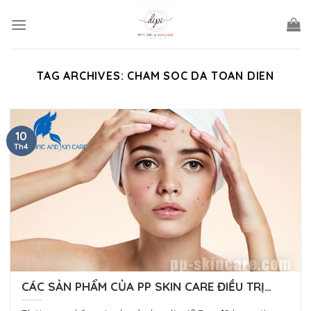
Skip
to
content
TAG ARCHIVES:
CHAM SOC DA TOAN DIEN
10
Th4
CÁC SẢN PHẨM CỦA PP SKIN CARE ĐIỀU TRỊ
MỤN VÀ CẢI THIỆN NẾP NHĂN