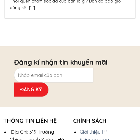
Thói quen chăm sóc da của bạn là gì? Bạn đã bao giờ
dùng kết [...]
Đăng kí nhận tin khuyến mãi
THÔNG TIN LIÊN HỆ
CHÍNH SÁCH
Địa Chỉ: 319 Trường
Giới thiệu PP-
Chinh- Thanh Xuân - Hà
Skincare.com