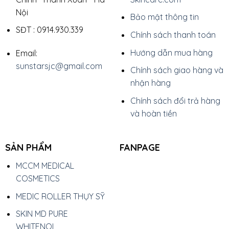
Nội
Bảo mật thông tin
SĐT : 0914.930.339
Chính sách thanh toán
Hướng dẫn mua hàng
Email:
sunstarsjc@gmail.com
Chính sách giao hàng và
nhận hàng
Chính sách đổi trả hàng
và hoàn tiền
SẢN PHẨM
FANPAGE
MCCM MEDICAL
COSMETICS
MEDIC ROLLER THỤY SỸ
SKIN MD PURE
WHITENOL