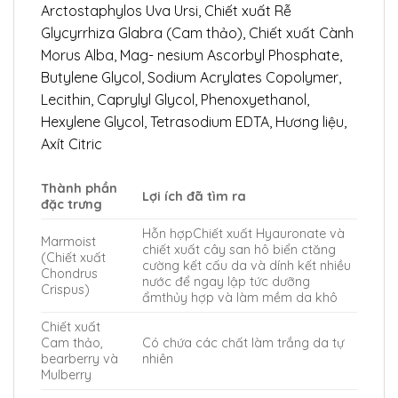
Arctostaphylos Uva Ursi, Chiết xuất Rễ
Glycyrrhiza Glabra (Cam thảo), Chiết xuất Cành
Morus Alba, Mag- nesium Ascorbyl Phosphate,
Butylene Glycol, Sodium Acrylates Copolymer,
Lecithin, Caprylyl Glycol, Phenoxyethanol,
Hexylene Glycol, Tetrasodium EDTA, Hương liệu,
Axít Citric
Thành phần
Lợi ích đã tìm ra
đặc trưng
Hỗn hợpChiết xuất Hyauronate và
Marmoist
chiết xuất cây san hô biển ctăng
(Chiết xuất
cường kết cấu da và dính kết nhiều
Chondrus
nước để ngay lập tức dưỡng
Crispus)
ẩmthủy hợp và làm mềm da khô
Chiết xuất
Cam thảo,
Có chứa các chất làm trắng da tự
bearberry và
nhiên
Mulberry