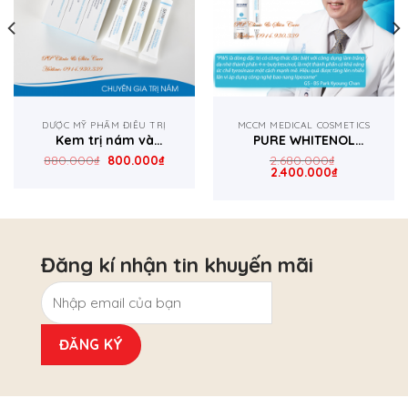
DƯỢC MỸ PHẨM ĐIỀU TRỊ
MCCM MEDICAL COSMETICS
Kem trị nám và
PURE WHITENOL
chống lão hoá da
SERUM ĐẶC TRỊ NÁM
880.000
₫
800.000
₫
2.680.000
₫
2.400.000
₫
Skin M.D Pure
Whitenol Intensive
Cream
Đăng kí nhận tin khuyến mãi