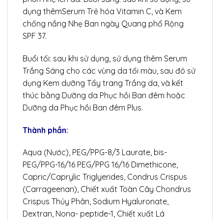
dụng thêmSerum Trẻ hóa Vitamin C, và Kem
chống nắng Nhẹ Ban ngày Quang phổ Rộng
SPF 37.
Buổi tối: sau khi sử dụng, sử dụng thêm Serum
Trắng Sáng cho các vùng da tối màu, sau đó sử
dụng Kem dưỡng Tẩy trang Trắng da, và kết
thúc bằng Dưỡng da Phục hồi Ban đêm hoặc
Dưỡng da Phục hồi Ban đêm Plus.
Thành phần:
Aqua (Nước), PEG/PPG-8/3 Laurate, bis-
PEG/PPG-16/16 PEG/PPG 16/16 Dimethicone,
Capric/Caprylic Triglyerides, Condrus Crispus
(Carrageenan), Chiết xuất Toàn Cây Chondrus
Crispus Thủy Phân, Sodium Hyaluronate,
Dextran, Nona- peptide-1, Chiết xuất Lá