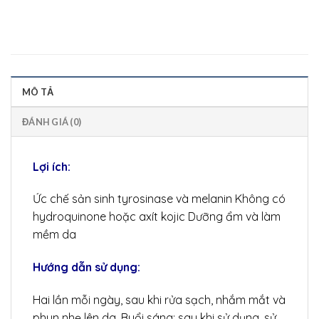
MÔ TẢ
ĐÁNH GIÁ (0)
Lợi ích:
Ức chế sản sinh tyrosinase và melanin Không có
hydroquinone hoặc axít kojic Dưỡng ẩm và làm
mềm da
Hướng dẫn sử dụng:
Hai lần mỗi ngày, sau khi rửa sạch, nhắm mắt và
phun nhẹ lên da. Buổi sáng: sau khi sử dụng, sử