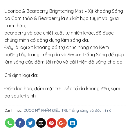
Licorice & Bearberry Brightening Mist – Xịt khoáng Sáng
da Cam thảo & Bearberry là sự kết hợp tuyệt vời giữa
cam thảo,
bearberry và các chiết xuất tự nhiên khác, đã được
chứng minh có công dụng làm sáng da.
Đây là loại xịt khoáng bổ trợ chức năng cho Kem
dưỡngTẩy trang Trắng da và Serum Trắng Sáng để giúp
làm sáng các đốm tối màu và cải thiện độ sáng cho da.
Chỉ định loại da:
Đốm lão hóa, đốm mặt trời, sắc tố da không đều, sạm
da sau khi sinh
Danh mục:
DƯỢC MỸ PHẨM ĐIỀU TRỊ
,
Trắng sáng và đặc trị nám