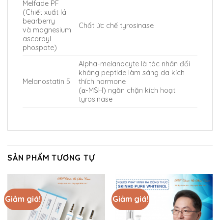
Melfade PF
(Chiết xuất lá
bearberry
Chất ức chế tyrosinase
và magnesium
ascorbyl
phospate)
Alpha-melanocyte là tác nhân đối
kháng peptide làm sáng da kích
Melanostatin 5
thích hormone
(α-MSH) ngăn chặn kích hoạt
tyrosinase
SẢN PHẨM TƯƠNG TỰ
Giảm giá!
Giảm giá!