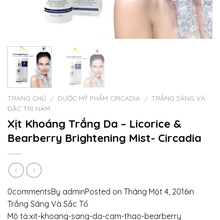
TRANG CHỦ
DƯỢC MỸ PHẨM CIRCADIA
TRẮNG SÁNG VÀ
/
/
ĐẶC TRỊ NÁM
Xịt Khoáng Trắng Da – Licorice &
Bearberry Brightening Mist- Circadia
0commentsBy adminPosted on Tháng Một 4, 2016in
Trắng Sáng Và Sắc Tố
Mô tả:xit-khoang-sang-da-cam-thao-bearberry