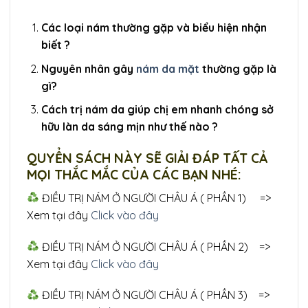
Các loại nám thường gặp và biểu hiện nhận
biết ?
Nguyên nhân gây
nám da mặt
thường gặp là
gì?
Cách trị nám da giúp chị em nhanh chóng sở
hữu làn da sáng mịn như thế nào ?
QUYỂN SÁCH NÀY SẼ GIẢI ĐÁP TẤT CẢ
MỌI THẮC MẮC CỦA CÁC BẠN NHÉ:
ĐIỀU TRỊ NÁM Ở NGƯỜI CHÂU Á ( PHẦN 1) =>
Xem tại đây
Click vào đây
ĐIỀU TRỊ NÁM Ở NGƯỜI CHÂU Á ( PHẦN 2) =>
Xem tại đây
Click vào đây
ĐIỀU TRỊ NÁM Ở NGƯỜI CHÂU Á ( PHẦN 3) =>