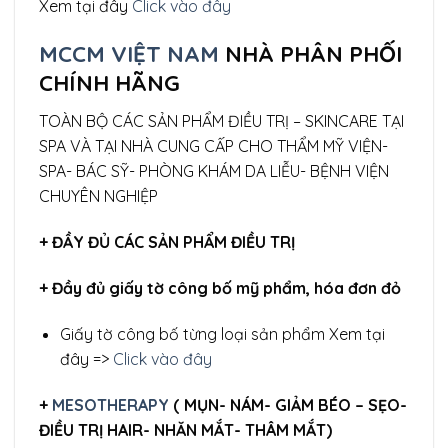
Xem tại đây
Click vào đây
MCCM VIỆT NAM
NHÀ PHÂN PHỐI
CHÍNH HÃNG
TOÀN BỘ CÁC SẢN PHẨM ĐIỀU TRỊ – SKINCARE TẠI
SPA VÀ TẠI NHÀ CUNG CẤP CHO THẨM MỸ VIỆN-
SPA- BÁC SỸ- PHÒNG KHÁM DA LIỄU- BỆNH VIỆN
CHUYÊN NGHIỆP
+ ĐẦY ĐỦ CÁC SẢN PHẨM ĐIỀU TRỊ
+ Đầy đủ giấy tờ công bố mỹ phẩm, hóa đơn đỏ
Giấy tờ công bố từng loại sản phẩm Xem tại
đây =>
Click vào đây
+
MESOTHERAPY
( MỤN- NÁM- GIẢM BÉO – SẸO-
ĐIỀU TRỊ HAIR- NHĂN MẮT- THÂM MẮT)