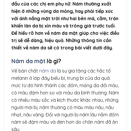
đầu của các chị em phụ nữ. Nám thường xuất
hiện ở những vùng da mỏng, hay phải tiếp xúc
với ánh nắng mặt trời như hai bên má, cằm, trán
khiến làn da bị xỉn màu và trông già trước tuổi.
Để hiểu rõ hơn về nám da mặt giúp cho việc điều
trị sẽ dễ dàng, hiệu quả. Những thông tin cần
thiết về nám da sẽ có trong bài viết dưới đây.
Nám da mặt
là gì?
Về bản chất
nám da
là sự gia tăng các hắc tố
melanin ở lớp đáy biểu bì, trung bì của da quá
mức từ đó hình thành các đốm, mảng da đổi màu,
có màu đậm hơn so với màu da bình thường. Nám
có nhiều màu sắc và kích thước khác nhau, những
người mới bị, nám thường có màu màu nâu, nâu
nhạt, nâu vàng. Đối với người bị nám lâu nằm đốm
nám sẽ đậm màu và đen hơn do chân nám đã ăn
sâu.