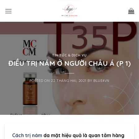
Skip
to
content
TIN TỨC & DỊCH VỤ
ĐIỀU TRỊ NÁM Ở NGƯỜI CHÂU Á (P 1)
POSTED ON
22 THÁNG HAI, 2021
BY
BLUE4VN
Cách trị nám
da mặt hiệu quả là quan tâm hàng