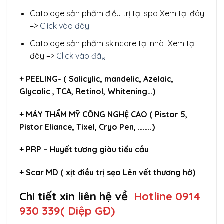
Catologe sản phẩm điều trị tại spa Xem tại đây
=>
Click vào đây
Catologe sản phẩm skincare tại nhà Xem tại
đây =>
Click vào đây
+ PEELING- ( Salicylic, mandelic, Azelaic,
Glycolic , TCA, Retinol, Whitening…)
+ MÁY THẨM MỸ CÔNG NGHỆ CAO ( Pistor 5,
Pistor Eliance, Tixel, Cryo Pen, ……..)
+ PRP – Huyết tương giàu tiểu cầu
+ Scar MD ( xịt điều trị sẹo Lên vết thương hở)
Chi tiết xin liên hệ về
Hotline 0914
930 339( Diệp GĐ)