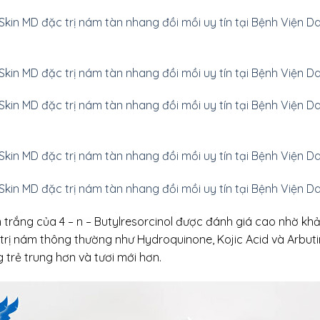
Skin MD đặc trị nám tàn nhang đồi mồi uy tín tại Bệnh Viện D
Skin MD đặc trị nám tàn nhang đồi mồi uy tín tại Bệnh Viện D
Skin MD đặc trị nám tàn nhang đồi mồi uy tín tại Bệnh Viện D
kin MD đặc trị nám tàn nhang đồi mồi uy tín tại Bệnh Viện Da
kin MD đặc trị nám tàn nhang đồi mồi uy tín tại Bệnh Viện Da
m trắng của 4 – n – Butylresorcinol được đánh giá cao nhờ k
 trị nám thông thường như Hydroquinone, Kojic Acid và Arbu
g trẻ trung hơn và tươi mới hơn.