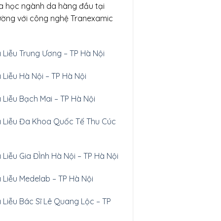
a học ngành da hàng đầu tại
rường với công nghệ Tranexamic
a Liễu Trung Ương – TP Hà Nội
 Liễu Hà Nội – TP Hà Nội
 Liễu Bạch Mai – TP Hà Nội
Da Liễu Đa Khoa Quốc Tế Thu Cúc
 Liễu Gia ĐÌnh Hà Nội
– TP Hà Nội
a Liễu Medelab – TP Hà Nội
a Liễu Bác Sĩ Lê Quang Lộc – TP