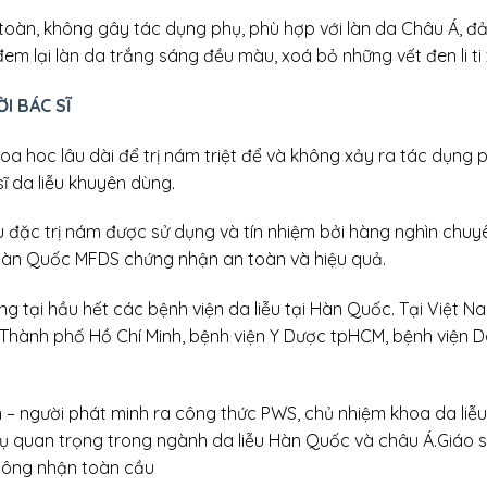
toàn, không gây tác dụng phụ, phù hợp với làn da Châu Á, 
đem lại làn da trắng sáng đều màu, xoá bỏ những vết đen li ti 
I BÁC SĨ
oa hoc lâu dài để trị nám triệt để và không xảy ra tác dụng p
 da liễu khuyên dùng.
 đặc trị nám được sử dụng và tín nhiệm bởi hàng nghìn chuyên 
àn Quốc MFDS chứng nhận an toàn và hiệu quả.
g tại hầu hết các bệnh viện da liễu tại Hàn Quốc. Tại Việt
u Thành phố Hồ Chí Minh, bệnh viện Y Dược tpHCM, bệnh viện D
n – người phát minh ra công thức PWS, chủ nhiệm khoa da liễ
vụ quan trọng trong ngành da liễu Hàn Quốc và châu Á.Giáo 
công nhận toàn cầu