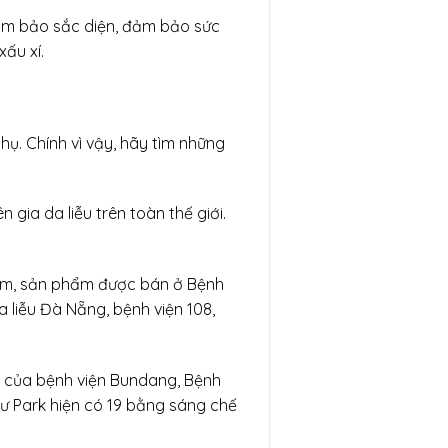
đảm bảo sắc diện, đảm bảo sức
xấu xí.
hụ. Chính vì vậy, hãy tìm những
gia da liễu trên toàn thế giới.
 Nam, sản phẩm được bán ở Bệnh
a liễu Đà Nẵng, bệnh viện 108,
u của bệnh viện Bundang, Bệnh
sư Park hiện có 19 bằng sáng chế