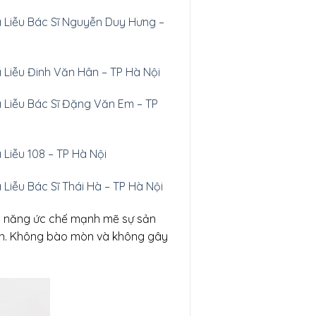
a Liễu Bác Sĩ Nguyễn Duy Hưng –
a Liễu Đinh Văn Hân – TP Hà Nội
a Liễu Bác Sĩ Đặng Văn Em – TP
 Liễu 108 – TP Hà Nội
 Liễu Bác Sĩ Thái Hà – TP Hà Nội
hả năng ức chế mạnh mẽ sự sản
tin. Không bào mòn và không gây