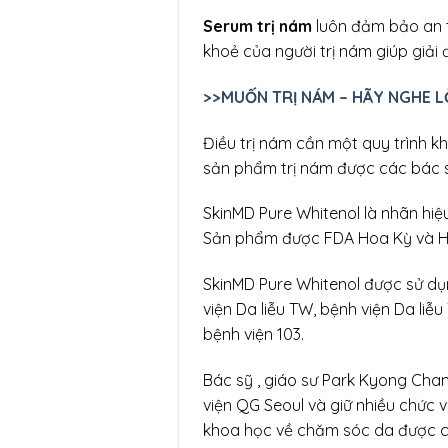
Serum trị nám
luôn đảm bảo an 
khoẻ của người trị nám giúp giải 
>>MUỐN TRỊ NÁM – HÃY NGHE LỜ
Điều trị nám cần một quy trình kh
sản phẩm trị nám được các bác sĩ
SkinMD Pure Whitenol là nhãn hiệu
Sản phẩm được FDA Hoa Kỳ và H
SkinMD Pure Whitenol được sử dụn
viện Da liễu TW, bệnh viện Da liễ
bệnh viện 103.
Bác sỹ , giáo sư Park Kyong Cha
viện QG Seoul và giữ nhiều chức 
khoa học về chăm sóc da được 