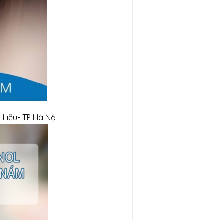
 Liễu- TP Hà Nội