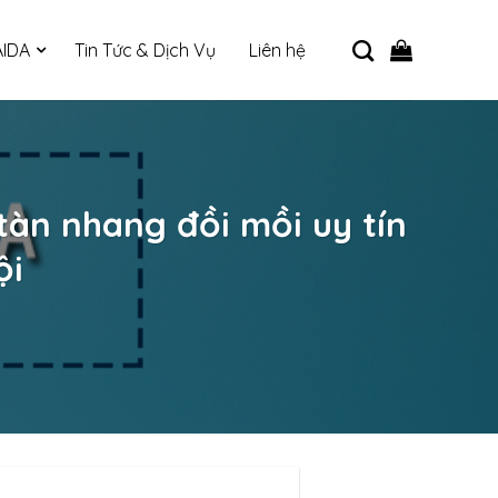
IDA
Tin Tức & Dịch Vụ
Liên hệ
tàn nhang đồi mồi uy tín
ội