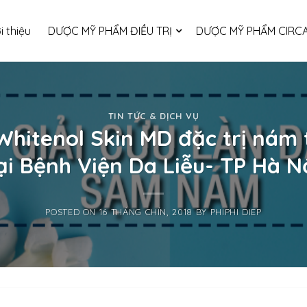
i thiệu
DƯỢC MỸ PHẨM ĐIỀU TRỊ
DƯỢC MỸ PHẨM CIRCA
TIN TỨC & DỊCH VỤ
Whitenol Skin MD đặc trị nám 
ại Bệnh Viện Da Liễu- TP Hà N
POSTED ON
16 THÁNG CHÍN, 2018
BY
PHIPHI DIEP