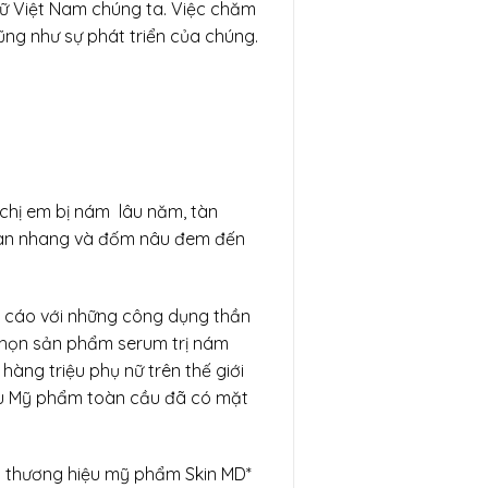
 nữ Việt Nam chúng ta. Việc chăm
ng như sự phát triển của chúng.
 chị em bị nám lâu năm, tàn
 tàn nhang và đốm nâu đem đến
g cáo với những công dụng thần
 chọn sản phẩm serum trị nám
hàng triệu phụ nữ trên thế giới
ệu Mỹ phẩm toàn cầu đã có mặt
c thương hiệu mỹ phẩm Skin MD*