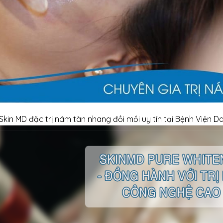
kin MD đặc trị nám tàn nhang đồi mồi uy tín tại Bệnh Viện Da