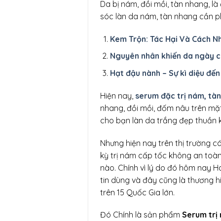
Da bị nám, đồi mồi, tàn nhang, l
sóc làn da nám, tàn nhang cần p
Kem Trộn: Tác Hại Và Cách N
Nguyên nhân khiến da ngày 
Hạt đậu nành – Sự kì diệu đến
Hiện nay,
serum đặc trị nám, tà
nhang, đồi mồi, đốm nâu trên mặ
cho bạn làn da trắng đẹp thuần k
Nhưng hiện nay trên thị trường 
kỳ trị nám cấp tốc không an toàn
nào. Chính vì lý do đó hôm nay Ha
tin dùng và đây cũng là thương
trên 15 Quốc Gia lớn.
Đó Chính là sản phẩm
Serum trị