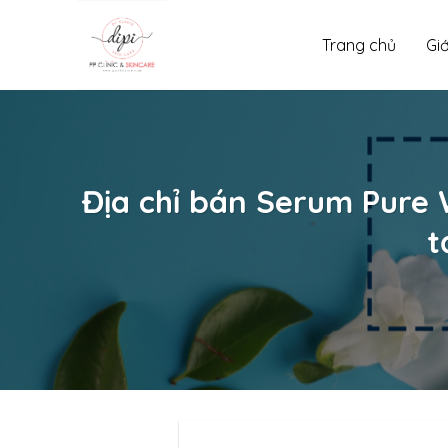
Skip
to
Trang chủ
Giớ
content
Địa chỉ bán Serum Pure 
t