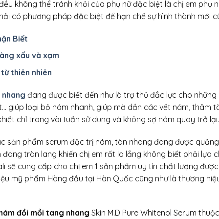
à đều không thể tránh khỏi của phụ nữ đặc biệt là chị em phụ
hải có phương pháp đặc biệt để hạn chế sự hình thành mới cũ
hận Biết
càng xấu và xạm
 từ thiên nhiên
n nhang
đang được biết đến như là trợ thủ đắc lực cho những
t… giúp loại bỏ nám nhanh, giúp mờ dần các vết nám, thâm
hiết chỉ trong vài tuần sử dụng và không sợ nám quay trở lại.
các sản phẩm serum đặc trị nám, tàn nhang đang được quản
 đang tràn lang khiến chị em rất lo lắng không biết phải lựa
li sẽ cung cấp cho chị em 1 sản phẩm uy tín chất lượng được 
 hiệu mỹ phẩm Hàng đầu tại Hàn Quốc cũng như là thương hi
 nám đồi mồi tang nhang
Skin M.D Pure Whitenol Serum thuộ