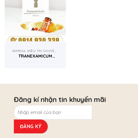
AMPOUL ĐIỀU TRỊ CHUYÊN NGHIỆP
TRANEXAMICUM
1500IU – MCCM TÂY
BAN NHA
Đăng kí nhận tin khuyến mãi