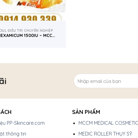
OUL ĐIỀU TRỊ CHUYÊN NGHIỆP
EXAMICUM 1500IU – MCCM
TÂY BAN NHA
ãi
SÁCH
SẢN PHẨM
hiệu PP-Skincare.com
MCCM MEDICAL COSMETI
t thông tin
MEDIC ROLLER THỤY SỸ