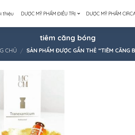
i thiệu
DƯỢC MỸ PHẨM ĐIỀU TRỊ
DƯỢC MỸ PHẨM CIRCA
tiêm căng bóng
G CHỦ
SẢN PHẨM ĐƯỢC GẮN THẺ “TIÊM CĂNG 
/