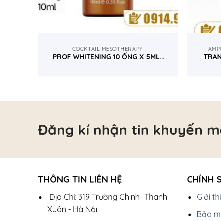
COCKTAIL MESOTHERAPY
AMP
PROF WHITENING 10 ỐNG X 5ML-
TRAN
MCCM TÂY BAN NHA
Đăng kí nhận tin khuyến m
THÔNG TIN LIÊN HỆ
CHÍNH 
Địa Chỉ: 319 Trường Chinh- Thanh
Giới t
Xuân - Hà Nội
Bảo mậ