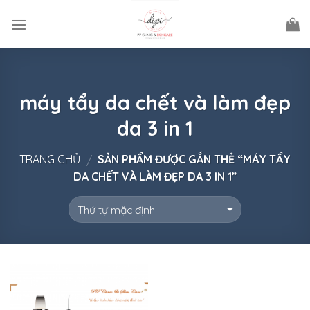
Skip
to
content
máy tẩy da chết và làm đẹp
da 3 in 1
TRANG CHỦ
SẢN PHẨM ĐƯỢC GẮN THẺ “MÁY TẨY
/
DA CHẾT VÀ LÀM ĐẸP DA 3 IN 1”