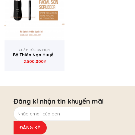
CHĂM SÓC DA MỤN
Bộ Thiên Nga Huyền
Bí- máy làm đẹp da
2.500.000
₫
và tẩy da chết 3 in 1
SKIN GYM ROCKLEAN
Đăng kí nhận tin khuyến mãi