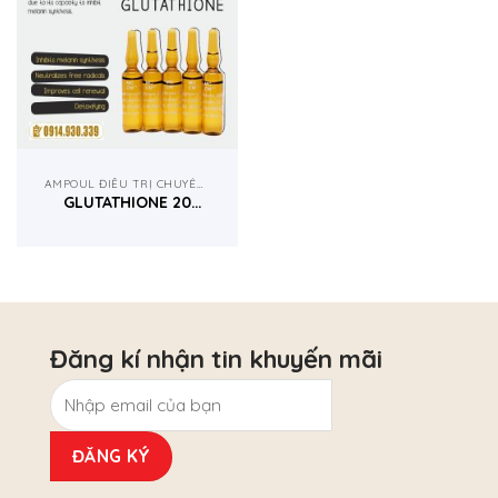
AMPOUL ĐIỀU TRỊ CHUYÊN NGHIỆP
GLUTATHIONE 20
ỐNG X 5ML- MCCM
TÂY BAN NHA
Đăng kí nhận tin khuyến mãi