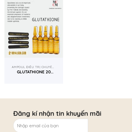
AMPOUL ĐIỀU TRỊ CHUYÊN NGHIỆP
GLUTATHIONE 20
ỐNG X 5ML- MCCM
TÂY BAN NHA
Đăng kí nhận tin khuyến mãi