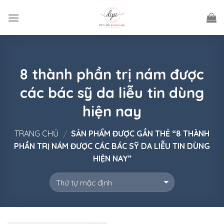
Skip
to
content
8 thành phần trị nám được
các bác sỹ da liễu tin dùng
hiện nay
TRANG CHỦ
SẢN PHẨM ĐƯỢC GẮN THẺ “8 THÀNH
/
PHẦN TRỊ NÁM ĐƯỢC CÁC BÁC SỸ DA LIỄU TIN DÙNG
HIỆN NAY”