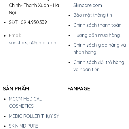
Chinh- Thanh Xuân - Hà
Skincare.com
Nội
Bảo mật thông tin
SĐT : 0914.930.339
Chính sách thanh toán
Hướng dẫn mua hàng
Email:
sunstarsjc@gmail.com
Chính sách giao hàng và
nhận hàng
Chính sách đổi trả hàng
và hoàn tiền
SẢN PHẨM
FANPAGE
MCCM MEDICAL
COSMETICS
MEDIC ROLLER THỤY SỸ
SKIN MD PURE