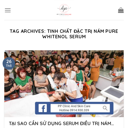
Skip
to
content
TAG ARCHIVES:
TINH CHẤT ĐẶC TRỊ NÁM PURE
WHITENOL SERUM
26
Th3
TẠI SAO CẦN SỬ DỤNG SERUM ĐIỀU TRỊ NÁM