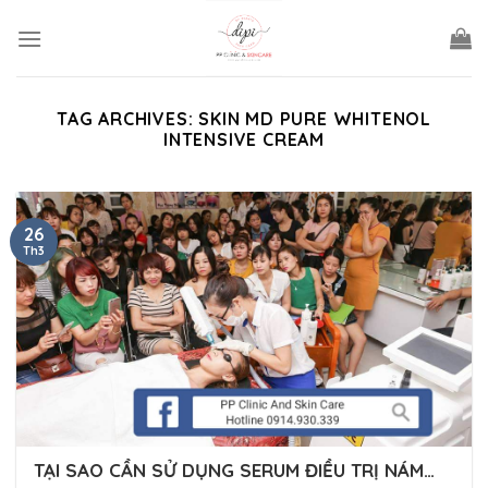
Skip
to
content
TAG ARCHIVES:
SKIN MD PURE WHITENOL
INTENSIVE CREAM
26
Th3
TẠI SAO CẦN SỬ DỤNG SERUM ĐIỀU TRỊ NÁM