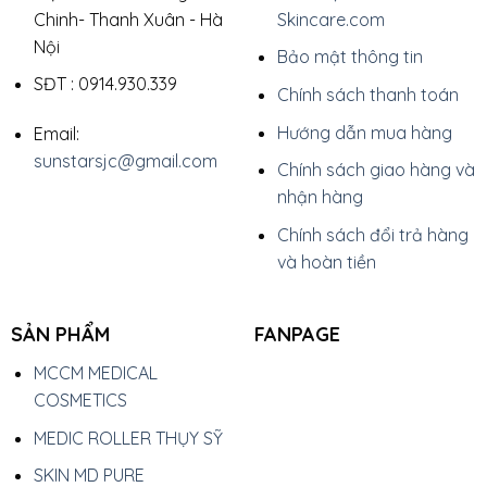
Chinh- Thanh Xuân - Hà
Skincare.com
Nội
Bảo mật thông tin
SĐT : 0914.930.339
Chính sách thanh toán
Hướng dẫn mua hàng
Email:
sunstarsjc@gmail.com
Chính sách giao hàng và
nhận hàng
Chính sách đổi trả hàng
và hoàn tiền
SẢN PHẨM
FANPAGE
MCCM MEDICAL
COSMETICS
MEDIC ROLLER THỤY SỸ
SKIN MD PURE