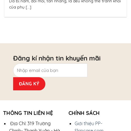
Da bị nám, đồi mồi, tàn nhang, là đều không thể tránh khỏi
của phụ [...]
Đăng kí nhận tin khuyến mãi
THÔNG TIN LIÊN HỆ
CHÍNH SÁCH
Địa Chỉ: 319 Trường
Giới thiệu PP-
Chinh- Thanh Xuân - Hà
Skincare.com