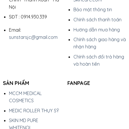
Nội
Bảo mật thông tin
SĐT : 0914.930.339
Chính sách thanh toán
Hướng dẫn mua hàng
Email:
sunstarsjc@gmail.com
Chính sách giao hàng và
nhận hàng
Chính sách đổi trả hàng
và hoàn tiền
SẢN PHẨM
FANPAGE
MCCM MEDICAL
COSMETICS
MEDIC ROLLER THỤY SỸ
SKIN MD PURE
WHITENOL