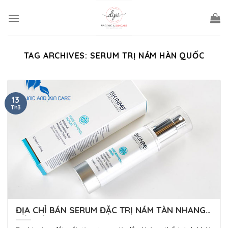
Skip
to
content
TAG ARCHIVES:
SERUM TRỊ NÁM HÀN QUỐC
13
Th3
ĐỊA CHỈ BÁN SERUM ĐẶC TRỊ NÁM TÀN NHANG
ĐỒI MỒI UY TÍN TẠI HÀ NỘI