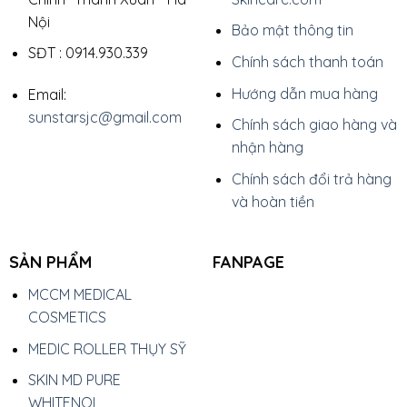
Nội
Bảo mật thông tin
SĐT : 0914.930.339
Chính sách thanh toán
Hướng dẫn mua hàng
Email:
sunstarsjc@gmail.com
Chính sách giao hàng và
nhận hàng
Chính sách đổi trả hàng
và hoàn tiền
SẢN PHẨM
FANPAGE
MCCM MEDICAL
COSMETICS
MEDIC ROLLER THỤY SỸ
SKIN MD PURE
WHITENOL