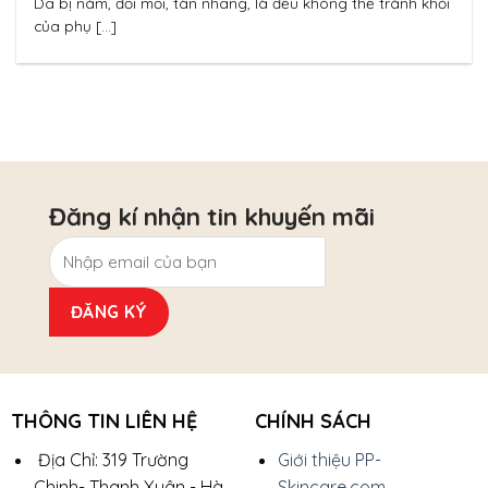
Da bị nám, đồi mồi, tàn nhang, là đều không thể tránh khỏi
của phụ [...]
Đăng kí nhận tin khuyến mãi
THÔNG TIN LIÊN HỆ
CHÍNH SÁCH
Địa Chỉ: 319 Trường
Giới thiệu PP-
Chinh- Thanh Xuân - Hà
Skincare.com