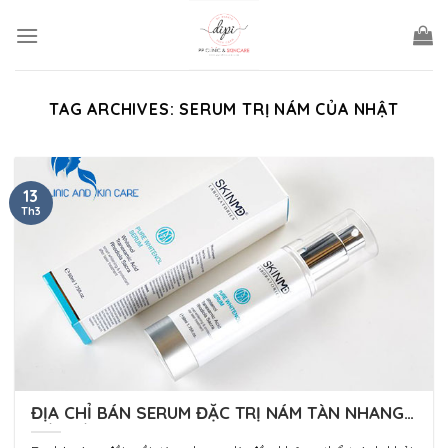
Skip
to
content
TAG ARCHIVES:
SERUM TRỊ NÁM CỦA NHẬT
13
Th3
ĐỊA CHỈ BÁN SERUM ĐẶC TRỊ NÁM TÀN NHANG
ĐỒI MỒI UY TÍN TẠI HÀ NỘI