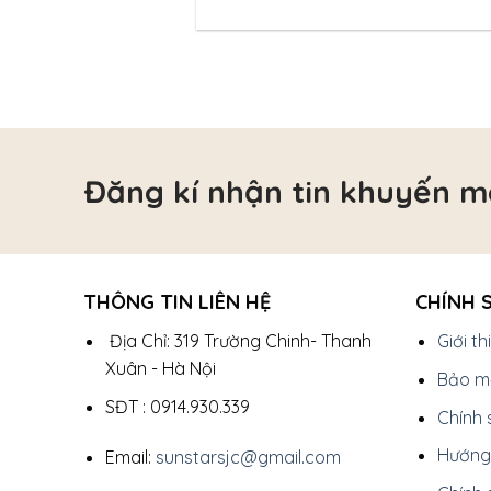
Đăng kí nhận tin khuyến m
THÔNG TIN LIÊN HỆ
CHÍNH 
Địa Chỉ: 319 Trường Chinh- Thanh
Giới t
Xuân - Hà Nội
Bảo mậ
SĐT : 0914.930.339
Chính 
Hướng
Email:
sunstarsjc@gmail.com