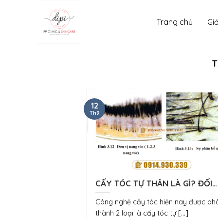
Skip
to
Trang chủ
Giớ
content
T
12
Th9
CẤY TÓC TỰ THÂN LÀ GÌ? ĐỐI
TƯỢNG NÀO THÌ NÊN CẤY TÓC
Công nghệ cấy tóc hiện nay được ph
THÂN
thành 2 loại là cấy tóc tự [...]