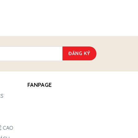
FANPAGE
CS
Ệ CAO