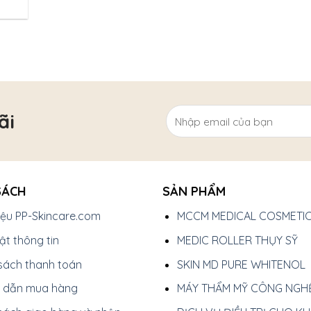
ãi
SÁCH
SẢN PHẨM
hiệu PP-Skincare.com
MCCM MEDICAL COSMETI
t thông tin
MEDIC ROLLER THỤY SỸ
sách thanh toán
SKIN MD PURE WHITENOL
 dẫn mua hàng
MÁY THẨM MỸ CÔNG NGH