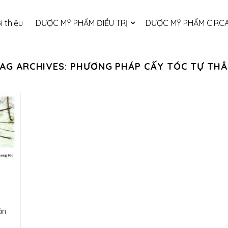
i thiệu
DƯỢC MỸ PHẨM ĐIỀU TRỊ
DƯỢC MỸ PHẨM CIRCA
AG ARCHIVES:
PHƯƠNG PHÁP CẤY TÓC TỰ TH
 TỰ
ân