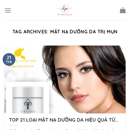
Skip
to
content
TAG ARCHIVES:
MẶT NẠ DƯỠNG DA TRỊ MỤN
21
Th8
TOP 21 LOẠI MẶT NẠ DƯỠNG DA HIỆU QUẢ TỪ
NGUYÊN LIỆU TỰ NHIÊN!