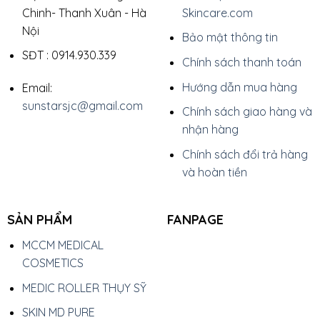
Chinh- Thanh Xuân - Hà
Skincare.com
Nội
Bảo mật thông tin
SĐT : 0914.930.339
Chính sách thanh toán
Hướng dẫn mua hàng
Email:
sunstarsjc@gmail.com
Chính sách giao hàng và
nhận hàng
Chính sách đổi trả hàng
và hoàn tiền
SẢN PHẨM
FANPAGE
MCCM MEDICAL
COSMETICS
MEDIC ROLLER THỤY SỸ
SKIN MD PURE