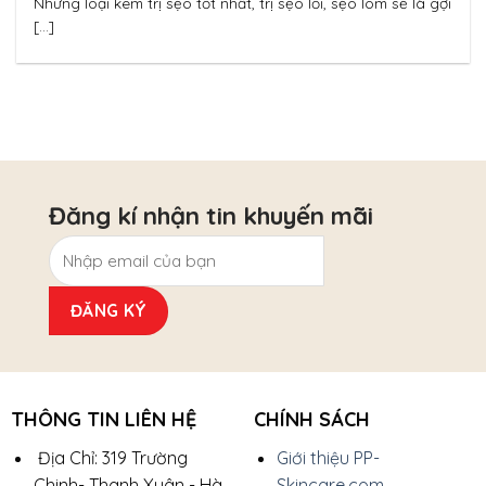
Những loại kem trị sẹo tốt nhất, trị sẹo lồi, sẹo lõm sẽ là gợi
[...]
Đăng kí nhận tin khuyến mãi
THÔNG TIN LIÊN HỆ
CHÍNH SÁCH
Địa Chỉ: 319 Trường
Giới thiệu PP-
Chinh- Thanh Xuân - Hà
Skincare.com