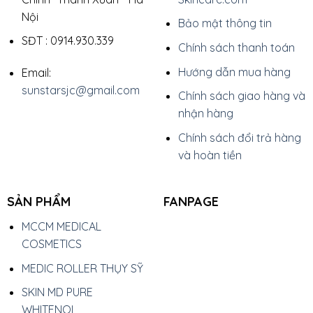
Nội
Bảo mật thông tin
SĐT : 0914.930.339
Chính sách thanh toán
Hướng dẫn mua hàng
Email:
sunstarsjc@gmail.com
Chính sách giao hàng và
nhận hàng
Chính sách đổi trả hàng
và hoàn tiền
SẢN PHẨM
FANPAGE
MCCM MEDICAL
COSMETICS
MEDIC ROLLER THỤY SỸ
SKIN MD PURE
WHITENOL